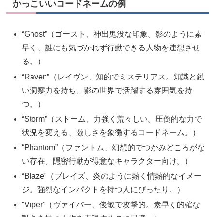
かっこいいコードネームの例
“Ghost”（ゴースト、神出鬼没な印象。影のように素
早く、誰にも気づかれず行動できる人物を連想させ
る。）
“Raven”（レイヴン、知的でミステリアス。知識と鋭
い洞察力を持ち、影の世界で活躍する雰囲気を持
つ。）
“Storm”（ストーム、力強く荒々しい。圧倒的な力で
状況を変える、激しさを象徴するコードネーム。）
“Phantom”（ファントム、幻想的でつかみどころがな
い存在。隠密行動が得意なキャラクター向け。）
“Blaze”（ブレイズ、炎のように熱く情熱的なイメー
ジ。強烈なインパクトを持つ人にぴったり。）
“Viper”（ヴァイパー、俊敏で攻撃的。素早く的確な