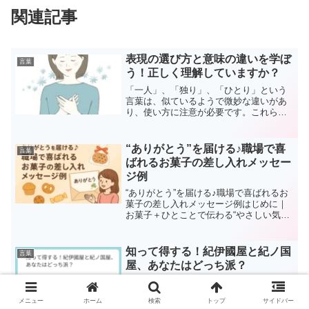
関連記事
表現の選び方と意味の違いを学ぼ
言葉
う！正しく理解していますか？
「一人」、「独り」、「ひとり」という
言葉は、似ているようで微妙な違いがあ
り、使い方に注意が必要です。これらの
言葉は同じように聞こえるかもしれませ
んが、それぞれ異なる意味合いを持って
います。今回は、これらの言葉の違いに
“ありがとう”を届ける♪職場で喜
言葉
焦点を当てて詳しく解説し...
ばれるお菓子の差し入れメッセー
ジ例
“ありがとう”を届ける♪職場で喜ばれるお
菓子の差し入れメッセージ例はじめに｜
お菓子＋ひとことで伝わる“やさしい気づ
かい”「ちょっとしたお礼を伝えたい」
「頑張っている同僚にひと息ついてもら
いたい」——そんなときにおすすめなの
知って得する！紀伊國屋と紀ノ国
言葉
が、“お菓子の差し...
屋、あなたはどっち派？
はじめにこの記事の目的とは？紀伊國屋
と紀ノ国屋――名前は似ていても、その
メニュー
ホーム
検索
トップ
サイドバー
中身はまったく異なる2つの企業です。こ