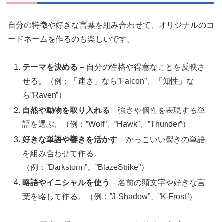
自分の特徴や好きな言葉を組み合わせて、オリジナルのコ
ードネームを作るのも楽しいです。
テーマを決める
– 自分の性格や得意なことを反映さ
せる。（例：「速さ」なら”Falcon”、「知性」な
ら”Raven”）
自然や動物を取り入れる
– 強さや個性を表現する単
語を選ぶ。（例：”Wolf”、”Hawk”、”Thunder”）
好きな単語や響きを活かす
– かっこいい響きの単語
を組み合わせて作る。
（例：”Darkstorm”、”BlazeStrike”）
略語やイニシャルを使う
– 名前の頭文字や好きな言
葉を略して作る。（例：”J-Shadow”、”K-Frost”）