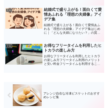
は、お菓子を頂いた際に送るLINEメッセ
ージの例文やマナーについて、わかりや
すく解説します。心のこもったお礼は、
結婚式で盛り上がる！面白くて愛
文化
良好なママ友関係を築く...
情あふれる「理想の夫婦像」アイ
デア集
結婚式で盛り上がる！面白くて愛情あふ
れる「理想の夫婦像」アイデア集はじめ
に｜「どんな夫婦になりたい？」の質問
が聞かれる場面結婚式や披露宴、二次会
などでは「どんな夫婦になりたいです
か？」と聞かれることがあります。定番
お得なフリータイムを利用したヒ
文化
の質問ですが、答え方ひとつ...
トカラの楽しみ方
お得なフリータイムを利用したヒトカラ
の楽しみ方フリータイム利用のメリット
と安い料金フリータイムを利用すること
で、時間を気にせずカラオケを楽しめる
だけでなく、通常の時間料金よりもお得
に過ごせます。特に、昼間のフリータイ
ムは比較的安価で、学生や...
アレンジ自在な冷凍ビスケットのおすす
めレシピ集