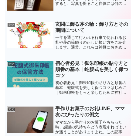
すると、写真を撮ること自体には何の問
題もありません。おみくじとは、日本の
伝統的な占いの一形態で、神様の意志や
未来への示唆を求めるものです。占いに
全てを委ねる訳ではありま...
玄関に飾る茅の輪：飾り方とその
文化
期間について
一年を通じて行われる行事で使われるお
札や茅の輪飾りの正しい扱い方をご紹介
します。通常、これらは神棚におさめる
のが推奨されていますが、神棚がない場
合は玄関に設置することで家の浄化効果
が期待できます。玄関にスペースがない
初心者必見！御朱印帳の貼り方と
文化
場合は、家の中で高い場所...
順番の基本｜蛇腹式を美しく保つ
コツ
初心者必見！御朱印帳の貼り方と順番の
基本｜蛇腹式を美しく保つコツはじめに
｜御朱印帳をもっと楽しむために神社や
お寺を参拝したときにいただける御朱
印。旅の思い出や信仰のしるしとして集
める方が増えています。けれど、「書置
手作りお菓子のお礼LINE、ママ
文化
き御朱印をどう貼ればいいの...
友にぴったりの例文
ママ友から手作りのお菓子をもらった
時、感謝の気持ちをどう表現すればよい
か迷うことがありますよね。この記事で