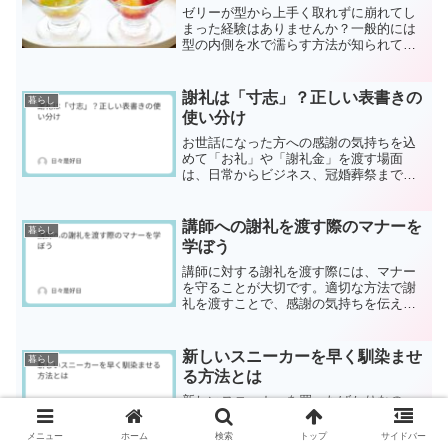
ゼリーが型から上手く取れずに崩れてし
まった経験はありませんか？一般的には
型の内側を水で濡らす方法が知られてい
ますが、それだけでは不十分な場合もあ
ります。ここでは、ゼリーを型からきれ
いに取り出すコツをご紹介します。ゼリ
謝礼は「寸志」？正しい表書きの
暮らし
ーを型からきれいに取り出...
使い分け
お世話になった方への感謝の気持ちを込
めて「お礼」や「謝礼金」を渡す場面
は、日常からビジネス、冠婚葬祭まで幅
広くあります。しかし、正しい封筒の選
び方や表書きの使い分けを誤ると、失礼
にあたる可能性も。この記事では、キー
講師への謝礼を渡す際のマナーを
暮らし
ワード「お礼 お金 封筒 ...
学ぼう
講師に対する謝礼を渡す際には、マナー
を守ることが大切です。適切な方法で謝
礼を渡すことで、感謝の気持ちを伝えや
すくなります。本記事では、謝礼のマナ
ーや封筒の選び方、金額の相場などを詳
しく解説します。謝礼のマナーを知るこ
新しいスニーカーを早く馴染ませ
暮らし
との重要性講師への謝礼の...
る方法とは
新しいスニーカーを買ったばかりなの
に、足に馴染まず痛みを感じた経験はあ
りませんか？この記事では、スニーカー
メニュー
ホーム
検索
トップ
サイドバー