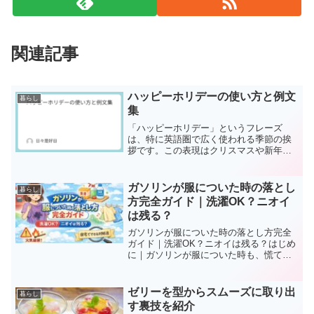
関連記事
ハッピーホリデーの使い方と例文
暮らし
集
「ハッピーホリデー」というフレーズ
は、特に英語圏で広く使われる季節の挨
拶です。この表現はクリスマスや新年な
ど、年末年始にかけての祝祭期間に広く
使用され、宗教や文化の違いを考慮した
包括的な表現として人気があります。企
ガソリンが服についた時の落とし
暮らし
業や公的機関でも「メリーク...
方完全ガイド｜洗濯OK？ニオイ
は残る？
ガソリンが服についた時の落とし方完全
ガイド｜洗濯OK？ニオイは残る？はじめ
に｜ガソリンが服についた時も、慌てな
くて大丈夫給油中やバイク・車の作業中
に、うっかり服にガソリンがついてしま
った…。そんな経験、意外と多いもので
ゼリーを型からスムーズに取り出
暮らし
す。「この服、もうダメ...
す裏技を紹介