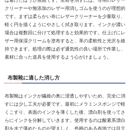
は避けたほうが無難です。名前を消すには、専用のレザー
クリーナーや無添加のレザー用消しゴムを使うのが理想的
です。まずは柔らかい布にレザークリーナーを少量取り、
軽く円を描くようにやさしく拭き取ります。インクが濃い
場合は複数回に分けて処理すると効果的です。仕上げにレ
ザー用保湿クリームを塗布すると、革の柔軟性と光沢を維
持できます。処理の際は必ず通気性の良い場所で作業し、
素材に合った道具を使用するよう心がけましょう。
布製靴に適した消し方
布製靴はインクが繊維の奥に浸透しやすいため、完全に消
すには少し工夫が必要です。最初にメラミンスポンジで軽
くこすり、表面のインクを薄くした後、漂白剤を使ってさ
らにインクを分解していきます。使用するのは酸素系漂白
剤を水で薄めたものが望ましく、色柄のある布地では目立