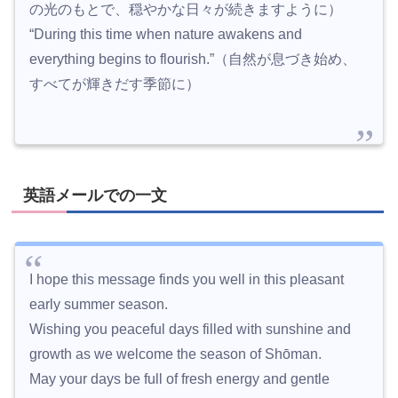
の光のもとで、穏やかな日々が続きますように）
“During this time when nature awakens and
everything begins to flourish.”（自然が息づき始め、
すべてが輝きだす季節に）
英語メールでの一文
I hope this message finds you well in this pleasant
early summer season.
Wishing you peaceful days filled with sunshine and
growth as we welcome the season of Shōman.
May your days be full of fresh energy and gentle