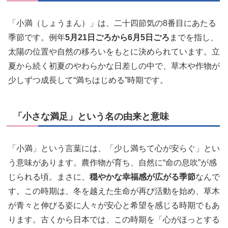
「小満（しょうまん）」は、二十四節気の8番目にあたる
季節です。例年
5月21日ごろから6月5日ごろ
までを指し、
太陽の位置や自然の移ろいをもとに決められています。立
夏から続く初夏のやわらかな日差しの中で、草木や作物が
少しずつ成長して“満ちはじめる”時期です。
「小さな満足」という名の由来と意味
「小満」という言葉には、「少し満ちて心が安らぐ」とい
う意味があります。農作物が育ち、自然に“命の息吹”が感
じられる頃。まさに、
穏やかな幸福感が広がる季節
なんで
す。この時期は、冬を越えた生命が再び活動を始め、草木
が青々と伸びる姿に人々が安心と希望を感じる時期でもあ
ります。古くから日本では、この時期を「心がほっとする