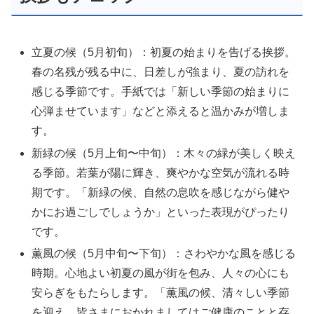
立夏の候（5月初旬）：初夏の始まりを告げる挨拶。
春の名残が残る中に、日差しが強まり、夏の訪れを
感じる季節です。手紙では「新しい季節の始まりに
心弾ませています」などと添えると温かみが増しま
す。
新緑の候（5月上旬〜中旬）：木々の緑が美しく映え
る季節。若葉が陽に輝き、爽やかな空気が流れる時
期です。「新緑の候、自然の息吹を感じながら健や
かにお過ごしでしょうか」といった表現がぴったり
です。
薫風の候（5月中旬〜下旬）：さわやかな風を感じる
時期。心地よい初夏の風が街を包み、人々の心にも
安らぎをもたらします。「薫風の候、清々しい季節
を迎え、皆さまにおかれましてはご健康のことと存