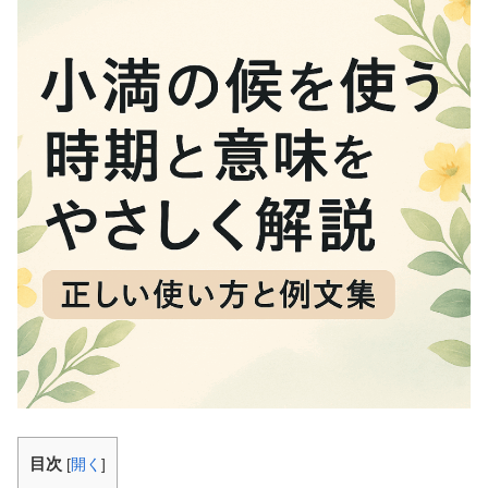
目次
[
開く
]