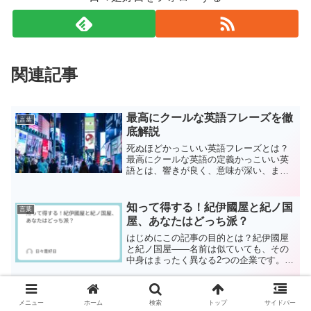
関連記事
最高にクールな英語フレーズを徹
言葉
底解説
死ぬほどかっこいい英語フレーズとは？
最高にクールな英語の定義かっこいい英
語とは、響きが良く、意味が深い、また
は使い方がスタイリッシュなフレーズを
指します。これらの表現は、映画や音
楽、スラング、歴史的な名言などからイ
知って得する！紀伊國屋と紀ノ国
言葉
ンスピレーションを得ること...
屋、あなたはどっち派？
はじめにこの記事の目的とは？紀伊國屋
と紀ノ国屋――名前は似ていても、その
中身はまったく異なる2つの企業です。こ
の記事では、それぞれの特徴や魅力、違
いについて徹底的に比較し、あなたにと
って最適なお買い物スポットを見つける
「世論」は“よろん”？“せろん”？
言葉
メニュー
ホーム
検索
トップ
サイドバー
お手伝いをします。紀伊...
正しい読み方と意味の違いを徹底