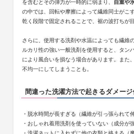
を含むとその弾力が一時的に弱まり、
自重や
の中では、回転や摩擦によって繊維同士がこ
乾く段階で固定されることで、裾の波打ちが
さらに、使用する洗剤や水温によっても繊維
ルカリ性の強い一般洗剤を使用すると、タン
により風合いを損なう場合があります。また
不均一にしてしまうことも。
間違った洗濯方法で起きるダメージ
・脱水時間が長すぎる（繊維が引っ張られて
・おしゃれ着用洗剤を使っていない（成分が
・洗濯ネットに入れずに他の衣類と絡まる（